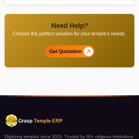
Need Help?
Choose the perfect solution for your temple's needs
Get Quotation
Grasp
Temple ERP
Digitizing temples since 2015. Trusted by 90+ religious institutions